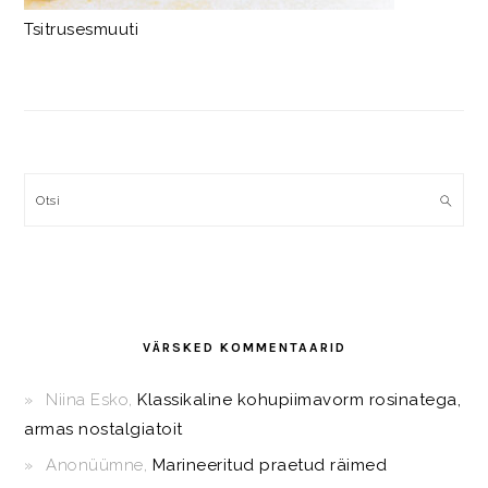
Tsitrusesmuuti
Otsi
VÄRSKED KOMMENTAARID
Niina Esko
,
Klassikaline kohupiimavorm rosinatega,
armas nostalgiatoit
Anonüümne
,
Marineeritud praetud räimed