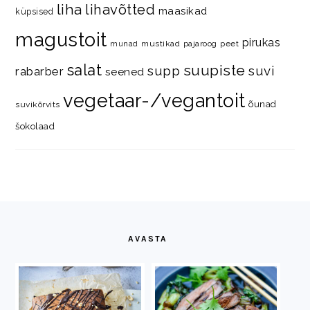
liha
lihavõtted
maasikad
küpsised
magustoit
pirukas
mustikad
pajaroog
peet
munad
salat
suupiste
supp
suvi
rabarber
seened
vegetaar-/vegantoit
õunad
suvikõrvits
šokolaad
FOOTER
AVASTA