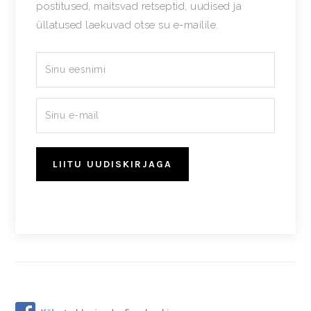
postitused, maitsvad retseptid, uudised ja
üllatused laekuvad otse su e-mailile.
LIITU UUDISKIRJAGA