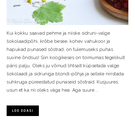
Kui kokku saavad pehme ja niiske sidruni-valge
šokolaadipõhi, krõbe besee, kohev vahukoor ja
hapukad punased sõstrad, on tulemuseks puhas
suvine õndsus! Siin koogikeses on toimumas tegelikult
päris palju. Oleks ju võinud lihtsalt küpsetada valge
šokolaadi ja sidruniga blondi-põhja ja sellele niristada
suhkruga püreestatud punaseid sõstraid. Kusjuures,
usun et ka nii oleks väga hea. Aga suure ...
LOE EDASI