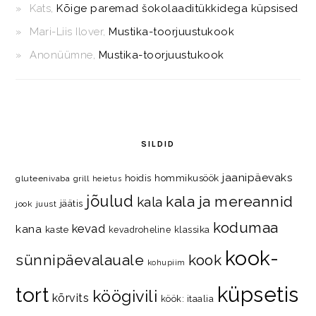
Kats
,
Kõige paremad šokolaaditükkidega küpsised
Mari-Liis Ilover
,
Mustika-toorjuustukook
Anonüümne
,
Mustika-toorjuustukook
SILDID
jaanipäevaks
hommikusöök
hoidis
gluteenivaba
grill
heietus
jõulud
kala ja mereannid
kala
jäätis
jook
juust
kodumaa
kevad
kana
kaste
kevadroheline
klassika
kook-
kook
sünnipäevalauale
kohupiim
küpsetis
tort
köögivili
kõrvits
köök: itaalia