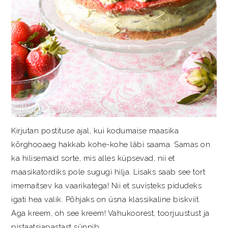
Kirjutan postituse ajal, kui kodumaise maasika
kõrghooaeg hakkab kohe-kohe läbi saama. Samas on
ka hilisemaid sorte, mis alles küpsevad, nii et
maasikatordiks pole sugugi hilja. Lisaks saab see tort
imemaitsev ka vaarikatega! Nii et suvisteks pidudeks
igati hea valik. Põhjaks on üsna klassikaline biskviit.
Aga kreem, oh see kreem! Vahukoorest, toorjuustust ja
pistaatsiapastast sünnib ...