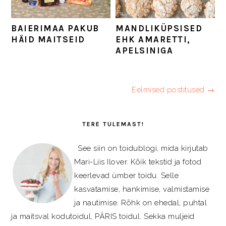
BAIERIMAA PAKUB
MANDLIKÜPSISED
HÄID MAITSEID
EHK AMARETTI,
APELSINIGA
Eelmised postitused →
PRIMARY
SIDEBAR
TERE TULEMAST!
See siin on toidublogi, mida kirjutab
Mari-Liis Ilover. Kõik tekstid ja fotod
keerlevad ümber toidu. Selle
kasvatamise, hankimise, valmistamise
ja nautimise. Rõhk on ehedal, puhtal
ja maitsval kodutoidul, PÄRIS toidul. Sekka muljeid